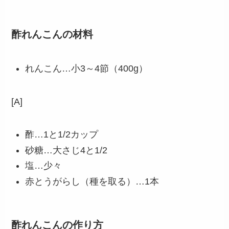
酢れんこんの材料
れんこん…小3～4節（400g）
[A]
酢…1と1/2カップ
砂糖…大さじ4と1/2
塩…少々
赤とうがらし（種を取る）…1本
酢れんこんの作り方