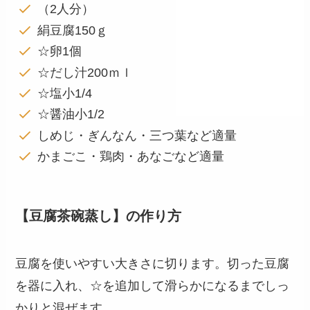
（2人分）
絹豆腐150ｇ
☆卵1個
☆だし汁200ｍｌ
☆塩小1/4
☆醤油小1/2
しめじ・ぎんなん・三つ葉など適量
かまごこ・鶏肉・あなごなど適量
【豆腐茶碗蒸し】の作り方
豆腐を使いやすい大きさに切ります。切った豆腐
を器に入れ、☆を追加して滑らかになるまでしっ
かりと混ぜます。