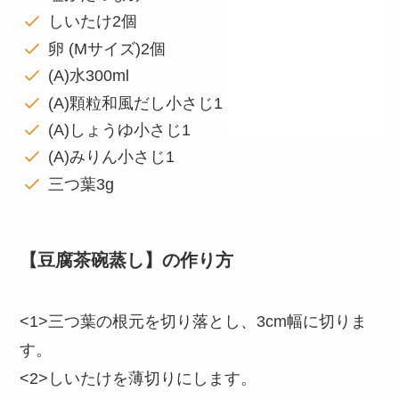
しいたけ2個
卵 (Mサイズ)2個
(A)水300ml
(A)顆粒和風だし小さじ1
(A)しょうゆ小さじ1
(A)みりん小さじ1
三つ葉3g
【豆腐茶碗蒸し】の作り方
<1>三つ葉の根元を切り落とし、3cm幅に切りま
す。
<2>しいたけを薄切りにします。