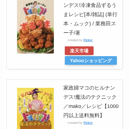
ンデス!冷凍食品ずるう
まレシピ[本/雑誌] (単行
本・ムック) / 業務田ス
ー子/著
created by
Rinker
楽天市場
Yahooショッピング
家政婦マコのヒルナン
デス!魔法のテクニック
／mako／レシピ【1000
円以上送料無料】
created by
Rinker