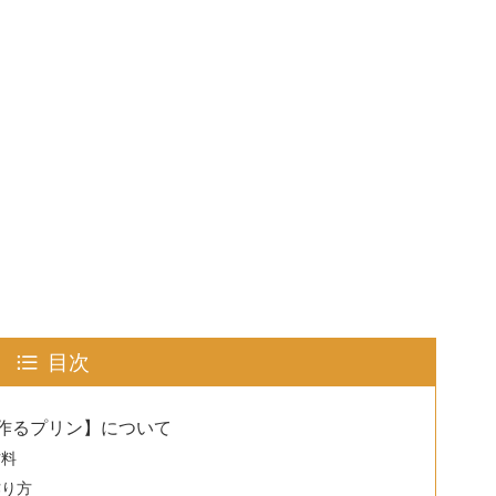
目次
作るプリン】について
材料
作り方