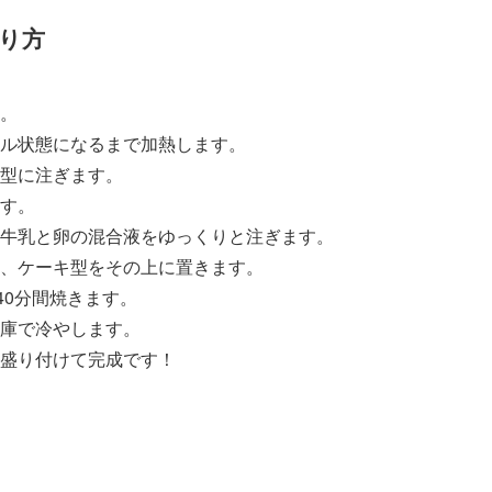
り方
。
ル状態になるまで加熱します。
型に注ぎます。
す。
牛乳と卵の混合液をゆっくりと注ぎます。
、ケーキ型をその上に置きます。
40分間焼きます。
庫で冷やします。
盛り付けて完成です！