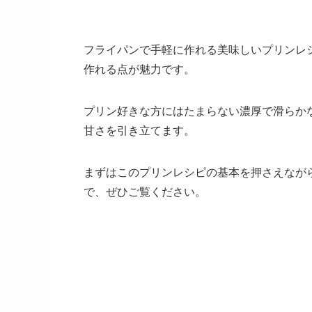
フライパンで手軽に作れる美味しいプリンレ
作れる点が魅力です。
プリン好きな方にはたまらない濃厚で滑らか
甘さを引き立てます。
まずはこのプリンレシピの基本を押さえなが
で、ぜひご覧ください。