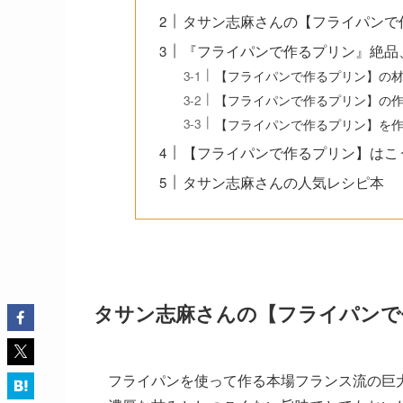
タサン志麻さんの【フライパンで
『フライパンで作るプリン』絶品
【フライパンで作るプリン】の
【フライパンで作るプリン】の
【フライパンで作るプリン】を
【フライパンで作るプリン】はこ
タサン志麻さんの人気レシピ本
タサン志麻さんの【フライパンで
フライパンを使って作る本場フランス流の巨