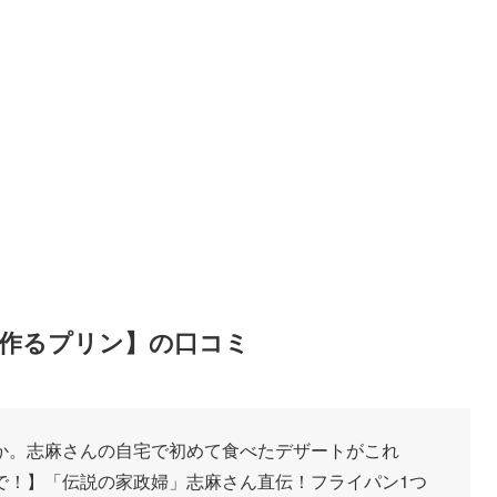
作るプリン】の口コミ
か。志麻さんの自宅で初めて食べたデザートがこれ
で！】「伝説の家政婦」志麻さん直伝！フライパン1つ