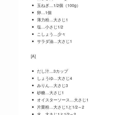
玉ねぎ…1/2個（100g）
卵…1個
薄力粉…大さじ1
塩…小さじ1/2
こしょう…少々
サラダ油…大さじ1
[A]
だし汁…3カップ
しょうゆ…大さじ4
みりん…大さじ3
砂糖…大さじ1
オイスターソース…大さじ1
片栗粉…大さじ1と1/2～2
水…大さじ1と1/2～2