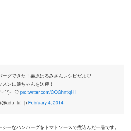
バーグできた！栗原はるみさんレシピだよ♡
ッスンに娘ちゃんを送迎！
︶`*)╯♡
pic.twitter.com/COGhntkjHl
adu_tai_j)
February 4, 2014
ーシーなハンバーグをトマトソースで煮込んだ一品です。