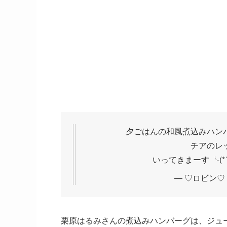
夕ごはんの和風煮込みハン
チアのレ
いってきまーす ╰(*´
— ♡ロビン♡ (@
栗原はるみさんの煮込みハンバーグは、ジュ