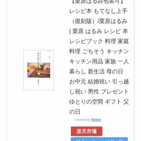
【栗原はるみ包装可】
レシピ本 もてなし上手
（復刻版）/栗原はるみ
| 栗原 はるみ レシピ 本
レシピブック 料理 家庭
料理 ごちそう キッチン
キッチン用品 家族 一人
暮らし 新生活 母の日
お中元 結婚祝い 引っ越
し祝い 男性 プレゼント
ゆとりの空間 ギフト 父
の日
created by
Rinker
楽天市場