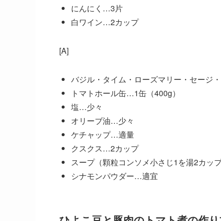
にんにく…3片
白ワイン…2カップ
[A]
バジル・タイム・ローズマリー・セージ・
トマトホール缶…1缶（400g）
塩…少々
オリーブ油…少々
ケチャップ…適量
クスクス…2カップ
スープ（顆粒コンソメ小さじ1を湯2カッ
シナモンパウダー…適宜
ひよこ豆と豚肉のトマト煮の作り