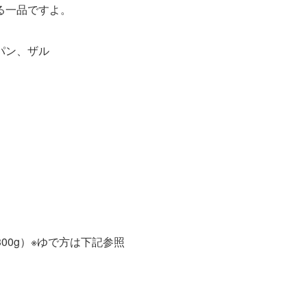
る一品ですよ。
パン、ザル
00g）※ゆで方は下記参照