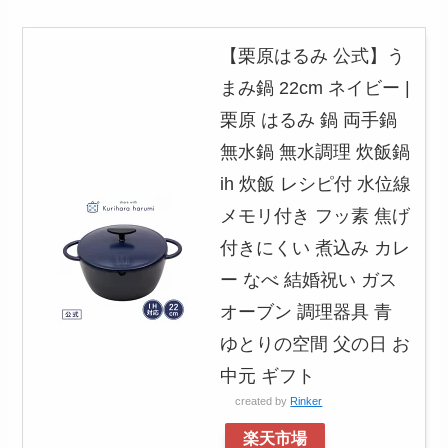
【栗原はるみ 公式】う
まみ鍋 22cm ネイビー |
栗原 はるみ 鍋 両手鍋
無水鍋 無水調理 炊飯鍋
ih 炊飯 レシピ付 水位線
メモリ付き フッ素 焦げ
付きにくい 煮込み カレ
ー なべ 結婚祝い ガス
オーブン 調理器具 青
ゆとりの空間 父の日 お
中元 ギフト
created by
Rinker
楽天市場