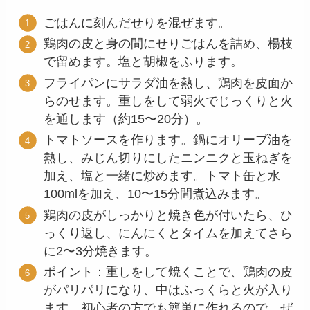
ごはんに刻んだせりを混ぜます。
鶏肉の皮と身の間にせりごはんを詰め、楊枝
で留めます。塩と胡椒をふります。
フライパンにサラダ油を熱し、鶏肉を皮面か
らのせます。重しをして弱火でじっくりと火
を通します（約15〜20分）。
トマトソースを作ります。鍋にオリーブ油を
熱し、みじん切りにしたニンニクと玉ねぎを
加え、塩と一緒に炒めます。トマト缶と水
100mlを加え、10〜15分間煮込みます。
鶏肉の皮がしっかりと焼き色が付いたら、ひ
っくり返し、にんにくとタイムを加えてさら
に2〜3分焼きます。
ポイント：重しをして焼くことで、鶏肉の皮
がパリパリになり、中はふっくらと火が入り
ます。初心者の方でも簡単に作れるので、ぜ