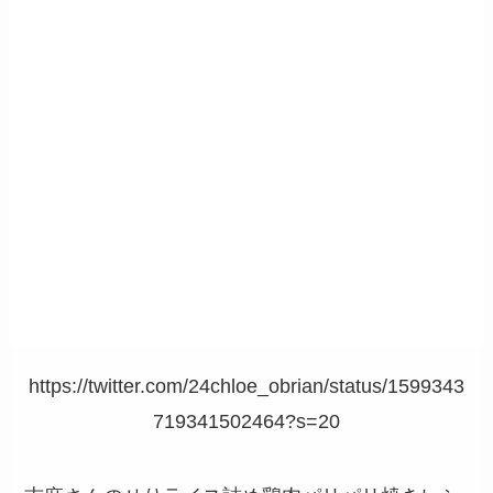
https://twitter.com/24chloe_obrian/status/1599343
719341502464?s=20