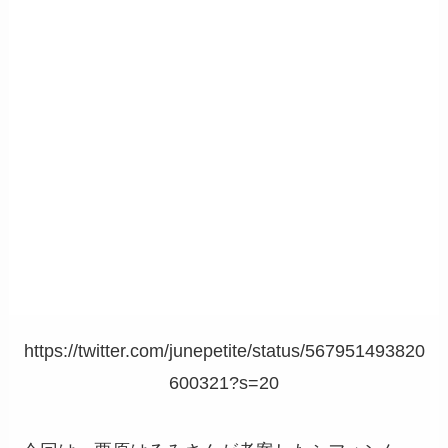
https://twitter.com/junepetite/status/567951493820
600321?s=20