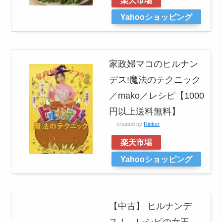
Yahooショッピング
家政婦マコのヒルナン
デス!魔法のテクニック
／mako／レシピ【1000
円以上送料無料】
created by
Rinker
楽天市場
Yahooショッピング
【中古】 ヒルナンデ
ス！ レシピの女王