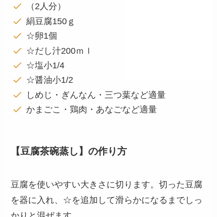
（2人分）
絹豆腐150ｇ
☆卵1個
☆だし汁200ｍｌ
☆塩小1/4
☆醤油小1/2
しめじ・ぎんなん・三つ葉など適量
かまごこ・鶏肉・あなごなど適量
【豆腐茶碗蒸し】の作り方
豆腐を使いやすい大きさに切ります。切った豆腐
を器に入れ、☆を追加して滑らかになるまでしっ
かりと混ぜます。