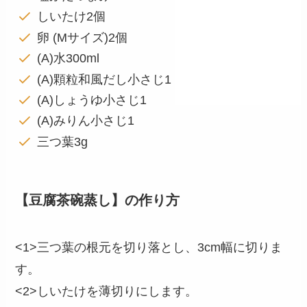
しいたけ2個
卵 (Mサイズ)2個
(A)水300ml
(A)顆粒和風だし小さじ1
(A)しょうゆ小さじ1
(A)みりん小さじ1
三つ葉3g
【豆腐茶碗蒸し】の作り方
<1>三つ葉の根元を切り落とし、3cm幅に切りま
す。
<2>しいたけを薄切りにします。