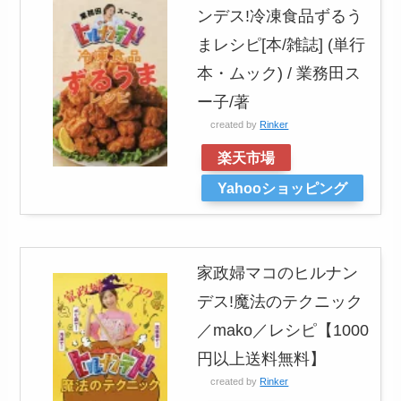
ンデス!冷凍食品ずるう
まレシピ[本/雑誌] (単行
本・ムック) / 業務田ス
ー子/著
created by
Rinker
楽天市場
Yahooショッピング
家政婦マコのヒルナン
デス!魔法のテクニック
／mako／レシピ【1000
円以上送料無料】
created by
Rinker