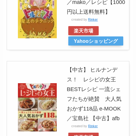
／mako／レシピ【1000
円以上送料無料】
created by
Rinker
楽天市場
Yahooショッピング
【中古】 ヒルナンデ
ス！ レシピの女王
BESTレシピ 一流シェ
フたちが絶賛 大人気
おかず118品 e‐MOOK
／宝島社 【中古】afb
created by
Rinker