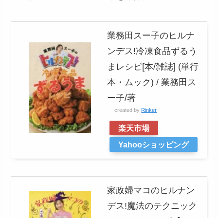
業務田スー子のヒルナ
ンデス!冷凍食品ずるう
まレシピ[本/雑誌] (単行
本・ムック) / 業務田ス
ー子/著
created by
Rinker
楽天市場
Yahooショッピング
家政婦マコのヒルナン
デス!魔法のテクニック