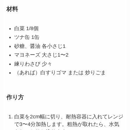
材料
白菜 1/8個
ツナ缶 1缶
砂糖、醤油 各小さじ1
マヨネーズ 大さじ1〜2
練りわさび 少々
（あれば）白すりゴマ または 炒りごま
作り方
白菜を2cm幅に切り、耐熱容器に入れてレンジ
で3〜4分加熱します。粗熱が取れたら、水気