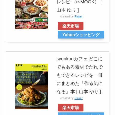
レシピ （e-MOOK） [
山本 ゆり ]
created by
Rinker
楽天市場
Yahooショッピング
syunkonカフェ どこに
でもある素材でだれで
もできるレシピを一冊
にまとめた「作る気に
なる」本 [ 山本 ゆり ]
created by
Rinker
楽天市場