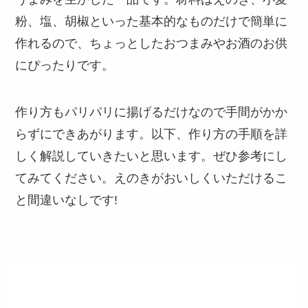
粉、塩、胡椒といった基本的なものだけで簡単に
作れるので、ちょっとしたおつまみやお酒のお供
にぴったりです。
作り方もパリパリに揚げるだけなので手間がかか
らずにできあがります。以下、作り方の手順を詳
しく解説していきたいと思います。ぜひ参考にし
てみてください。えのきがおいしくいただけるこ
と間違いなしです!