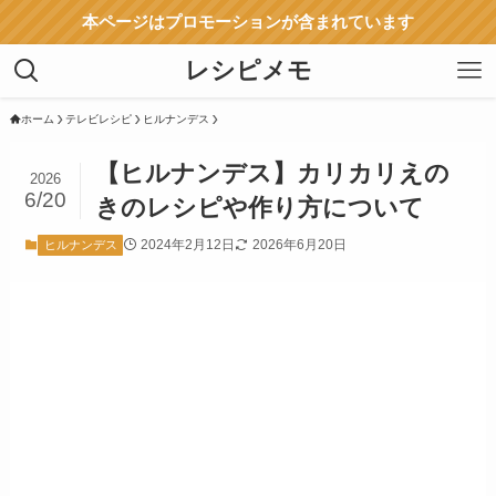
本ページはプロモーションが含まれています
レシピメモ
ホーム
テレビレシピ
ヒルナンデス
【ヒルナンデス】カリカリえの
2026
6/20
きのレシピや作り方について
2024年2月12日
2026年6月20日
ヒルナンデス