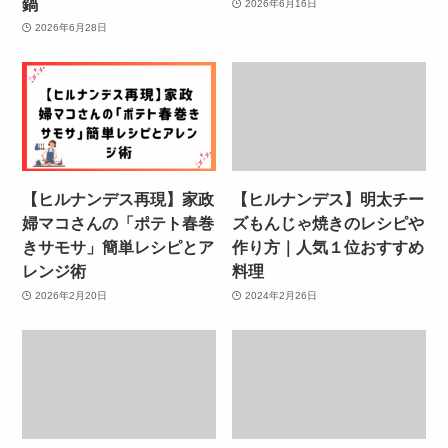
鍋
2026年6月16日
2026年6月28日
【ヒルナンデス再現】家政
【ヒルナンデス】明太チー
婦マコさんの「ポテト春巻
ズもんじゃ焼きのレシピや
きサモサ」簡単レシピとア
作り方｜人気１位おすすめ
レンジ術
料理
2026年2月20日
2024年2月26日