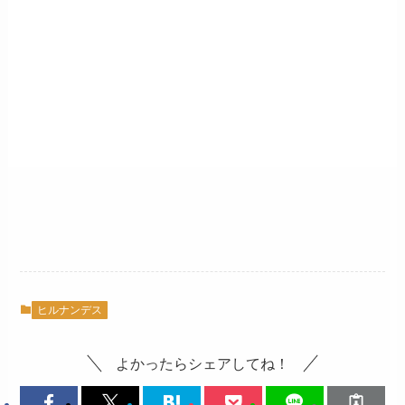
ヒルナンデス
よかったらシェアしてね！