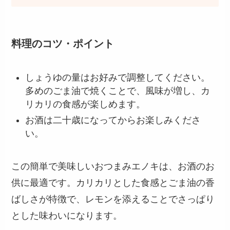
料理のコツ・ポイント
しょうゆの量はお好みで調整してください。
多めのごま油で焼くことで、風味が増し、カ
リカリの食感が楽しめます。
お酒は二十歳になってからお楽しみくださ
い。
この簡単で美味しいおつまみエノキは、お酒のお
供に最適です。カリカリとした食感とごま油の香
ばしさが特徴で、レモンを添えることでさっぱり
とした味わいになります。