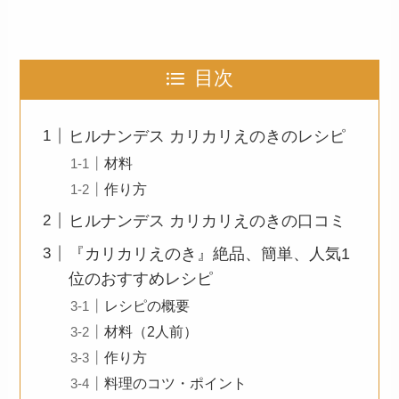
目次
ヒルナンデス カリカリえのきのレシピ
材料
作り方
ヒルナンデス カリカリえのきの口コミ
『カリカリえのき』絶品、簡単、人気1
位のおすすめレシピ
レシピの概要
材料（2人前）
作り方
料理のコツ・ポイント